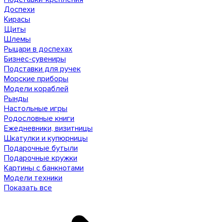
Доспехи
Кирасы
Щиты
Шлемы
Рыцари в доспехах
Бизнес-сувениры
Подставки для ручек
Морские приборы
Модели кораблей
Рынды
Настольные игры
Родословные книги
Ежедневники, визитницы
Шкатулки и купюрницы
Подарочные бутыли
Подарочные кружки
Картины с банкнотами
Модели техники
Показать все