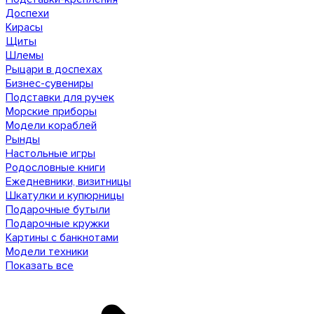
Доспехи
Кирасы
Щиты
Шлемы
Рыцари в доспехах
Бизнес-сувениры
Подставки для ручек
Морские приборы
Модели кораблей
Рынды
Настольные игры
Родословные книги
Ежедневники, визитницы
Шкатулки и купюрницы
Подарочные бутыли
Подарочные кружки
Картины с банкнотами
Модели техники
Показать все