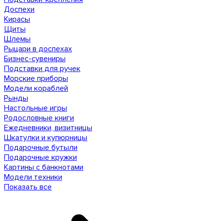
Доспехи
Кирасы
Щиты
Шлемы
Рыцари в доспехах
Бизнес-сувениры
Подставки для ручек
Морские приборы
Модели кораблей
Рынды
Настольные игры
Родословные книги
Ежедневники, визитницы
Шкатулки и купюрницы
Подарочные бутыли
Подарочные кружки
Картины с банкнотами
Модели техники
Показать все