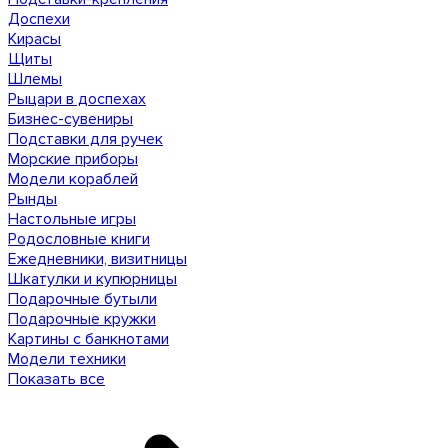
Доспехи
Кирасы
Щиты
Шлемы
Рыцари в доспехах
Бизнес-сувениры
Подставки для ручек
Морские приборы
Модели кораблей
Рынды
Настольные игры
Родословные книги
Ежедневники, визитницы
Шкатулки и купюрницы
Подарочные бутыли
Подарочные кружки
Картины с банкнотами
Модели техники
Показать все