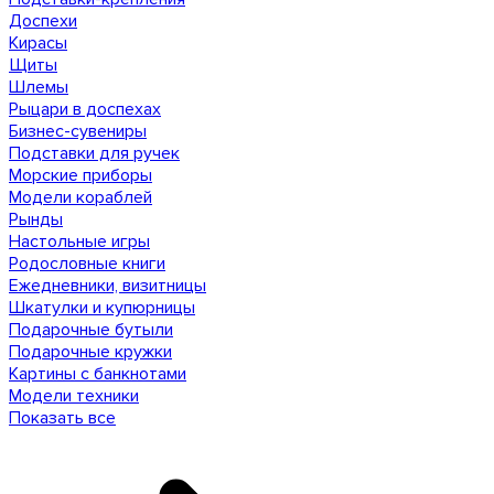
Доспехи
Кирасы
Щиты
Шлемы
Рыцари в доспехах
Бизнес-сувениры
Подставки для ручек
Морские приборы
Модели кораблей
Рынды
Настольные игры
Родословные книги
Ежедневники, визитницы
Шкатулки и купюрницы
Подарочные бутыли
Подарочные кружки
Картины с банкнотами
Модели техники
Показать все