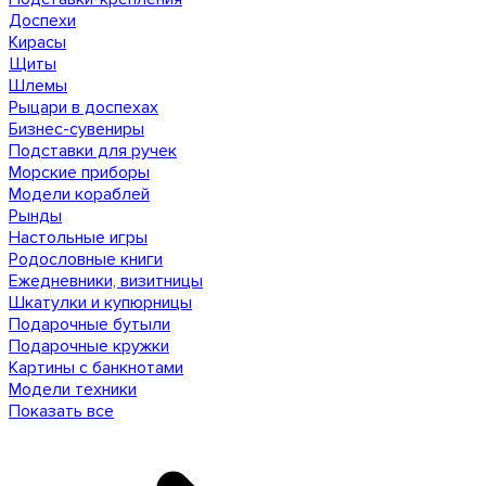
Доспехи
Кирасы
Щиты
Шлемы
Рыцари в доспехах
Бизнес-сувениры
Подставки для ручек
Морские приборы
Модели кораблей
Рынды
Настольные игры
Родословные книги
Ежедневники, визитницы
Шкатулки и купюрницы
Подарочные бутыли
Подарочные кружки
Картины с банкнотами
Модели техники
Показать все