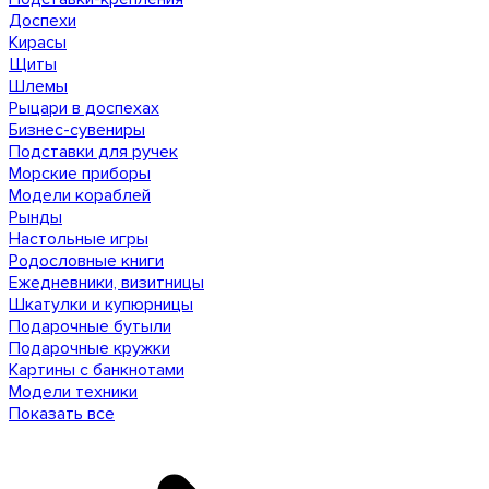
Доспехи
Кирасы
Щиты
Шлемы
Рыцари в доспехах
Бизнес-сувениры
Подставки для ручек
Морские приборы
Модели кораблей
Рынды
Настольные игры
Родословные книги
Ежедневники, визитницы
Шкатулки и купюрницы
Подарочные бутыли
Подарочные кружки
Картины с банкнотами
Модели техники
Показать все