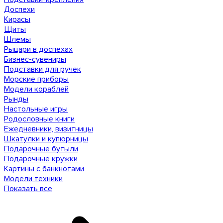
Доспехи
Кирасы
Щиты
Шлемы
Рыцари в доспехах
Бизнес-сувениры
Подставки для ручек
Морские приборы
Модели кораблей
Рынды
Настольные игры
Родословные книги
Ежедневники, визитницы
Шкатулки и купюрницы
Подарочные бутыли
Подарочные кружки
Картины с банкнотами
Модели техники
Показать все