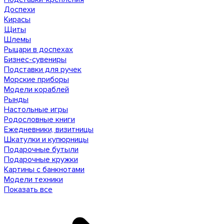
Доспехи
Кирасы
Щиты
Шлемы
Рыцари в доспехах
Бизнес-сувениры
Подставки для ручек
Морские приборы
Модели кораблей
Рынды
Настольные игры
Родословные книги
Ежедневники, визитницы
Шкатулки и купюрницы
Подарочные бутыли
Подарочные кружки
Картины с банкнотами
Модели техники
Показать все