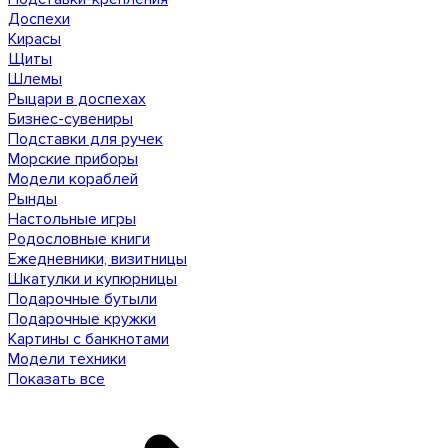
Доспехи
Кирасы
Щиты
Шлемы
Рыцари в доспехах
Бизнес-сувениры
Подставки для ручек
Морские приборы
Модели кораблей
Рынды
Настольные игры
Родословные книги
Ежедневники, визитницы
Шкатулки и купюрницы
Подарочные бутыли
Подарочные кружки
Картины с банкнотами
Модели техники
Показать все