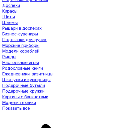
Доспехи
Кирасы
Щиты
Шлемы
Рыцари в доспехах
Бизнес-сувениры
Подставки для ручек
Морские приборы
Модели кораблей
Рынды
Настольные игры
Родословные книги
Ежедневники, визитницы
Шкатулки и купюрницы
Подарочные бутыли
Подарочные кружки
Картины с банкнотами
Модели техники
Показать все