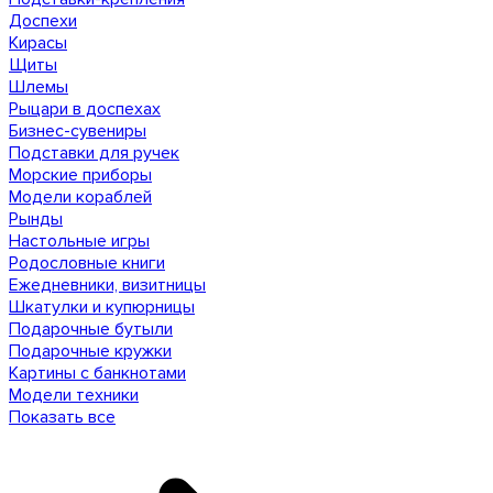
Доспехи
Кирасы
Щиты
Шлемы
Рыцари в доспехах
Бизнес-сувениры
Подставки для ручек
Морские приборы
Модели кораблей
Рынды
Настольные игры
Родословные книги
Ежедневники, визитницы
Шкатулки и купюрницы
Подарочные бутыли
Подарочные кружки
Картины с банкнотами
Модели техники
Показать все