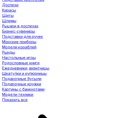
Доспехи
Кирасы
Щиты
Шлемы
Рыцари в доспехах
Бизнес-сувениры
Подставки для ручек
Морские приборы
Модели кораблей
Рынды
Настольные игры
Родословные книги
Ежедневники, визитницы
Шкатулки и купюрницы
Подарочные бутыли
Подарочные кружки
Картины с банкнотами
Модели техники
Показать все