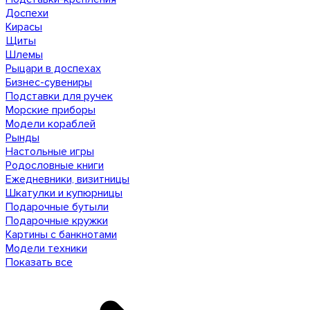
Доспехи
Кирасы
Щиты
Шлемы
Рыцари в доспехах
Бизнес-сувениры
Подставки для ручек
Морские приборы
Модели кораблей
Рынды
Настольные игры
Родословные книги
Ежедневники, визитницы
Шкатулки и купюрницы
Подарочные бутыли
Подарочные кружки
Картины с банкнотами
Модели техники
Показать все