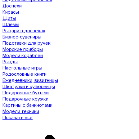
Доспехи
Кирасы
Щиты
Шлемы
Рыцари в доспехах
Бизнес-сувениры
Подставки для ручек
Морские приборы
Модели кораблей
Рынды
Настольные игры
Родословные книги
Ежедневники, визитницы
Шкатулки и купюрницы
Подарочные бутыли
Подарочные кружки
Картины с банкнотами
Модели техники
Показать все