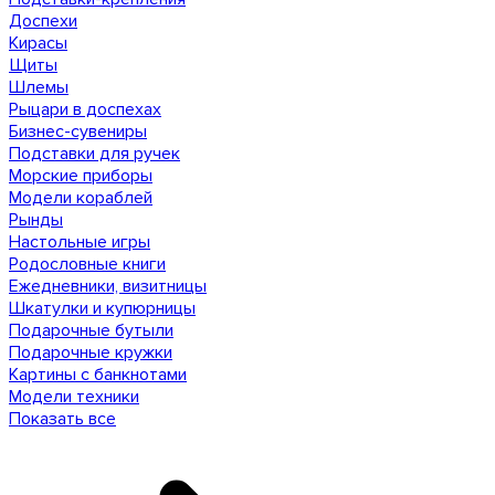
Доспехи
Кирасы
Щиты
Шлемы
Рыцари в доспехах
Бизнес-сувениры
Подставки для ручек
Морские приборы
Модели кораблей
Рынды
Настольные игры
Родословные книги
Ежедневники, визитницы
Шкатулки и купюрницы
Подарочные бутыли
Подарочные кружки
Картины с банкнотами
Модели техники
Показать все