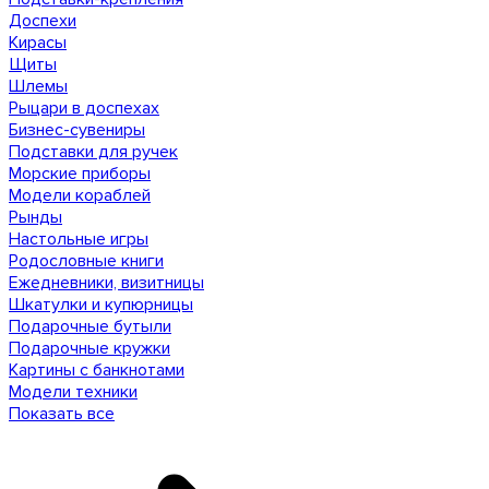
Доспехи
Кирасы
Щиты
Шлемы
Рыцари в доспехах
Бизнес-сувениры
Подставки для ручек
Морские приборы
Модели кораблей
Рынды
Настольные игры
Родословные книги
Ежедневники, визитницы
Шкатулки и купюрницы
Подарочные бутыли
Подарочные кружки
Картины с банкнотами
Модели техники
Показать все