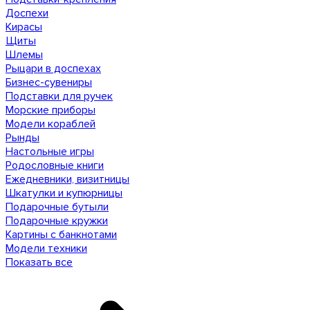
Доспехи
Кирасы
Щиты
Шлемы
Рыцари в доспехах
Бизнес-сувениры
Подставки для ручек
Морские приборы
Модели кораблей
Рынды
Настольные игры
Родословные книги
Ежедневники, визитницы
Шкатулки и купюрницы
Подарочные бутыли
Подарочные кружки
Картины с банкнотами
Модели техники
Показать все