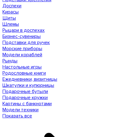
Доспехи
Кирасы
Щиты
Шлемы
Рыцари в доспехах
Бизнес-сувениры
Подставки для ручек
Морские приборы
Модели кораблей
Рынды
Настольные игры
Родословные книги
Ежедневники, визитницы
Шкатулки и купюрницы
Подарочные бутыли
Подарочные кружки
Картины с банкнотами
Модели техники
Показать все