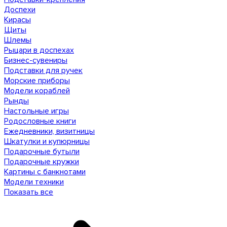
Доспехи
Кирасы
Щиты
Шлемы
Рыцари в доспехах
Бизнес-сувениры
Подставки для ручек
Морские приборы
Модели кораблей
Рынды
Настольные игры
Родословные книги
Ежедневники, визитницы
Шкатулки и купюрницы
Подарочные бутыли
Подарочные кружки
Картины с банкнотами
Модели техники
Показать все