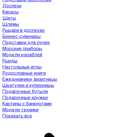
Доспехи
Кирасы
Щиты
Шлемы
Рыцари в доспехах
Бизнес-сувениры
Подставки для ручек
Морские приборы
Модели кораблей
Рынды
Настольные игры
Родословные книги
Ежедневники, визитницы
Шкатулки и купюрницы
Подарочные бутыли
Подарочные кружки
Картины с банкнотами
Модели техники
Показать все