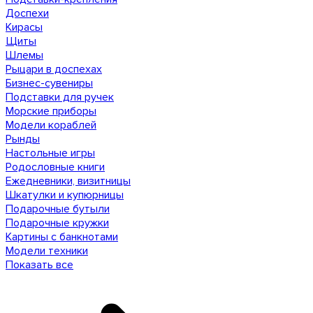
Доспехи
Кирасы
Щиты
Шлемы
Рыцари в доспехах
Бизнес-сувениры
Подставки для ручек
Морские приборы
Модели кораблей
Рынды
Настольные игры
Родословные книги
Ежедневники, визитницы
Шкатулки и купюрницы
Подарочные бутыли
Подарочные кружки
Картины с банкнотами
Модели техники
Показать все