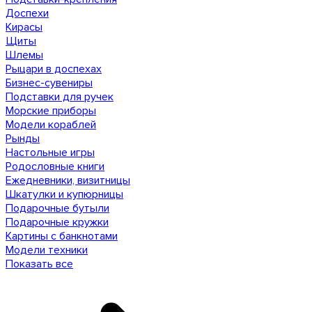
Доспехи
Кирасы
Щиты
Шлемы
Рыцари в доспехах
Бизнес-сувениры
Подставки для ручек
Морские приборы
Модели кораблей
Рынды
Настольные игры
Родословные книги
Ежедневники, визитницы
Шкатулки и купюрницы
Подарочные бутыли
Подарочные кружки
Картины с банкнотами
Модели техники
Показать все