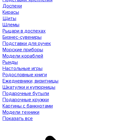
Доспехи
Кирасы
Щиты
Шлемы
Рыцари в доспехах
Бизнес-сувениры
Подставки для ручек
Морские приборы
Модели кораблей
Рынды
Настольные игры
Родословные книги
Ежедневники, визитницы
Шкатулки и купюрницы
Подарочные бутыли
Подарочные кружки
Картины с банкнотами
Модели техники
Показать все