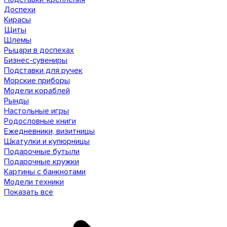
Доспехи
Кирасы
Щиты
Шлемы
Рыцари в доспехах
Бизнес-сувениры
Подставки для ручек
Морские приборы
Модели кораблей
Рынды
Настольные игры
Родословные книги
Ежедневники, визитницы
Шкатулки и купюрницы
Подарочные бутыли
Подарочные кружки
Картины с банкнотами
Модели техники
Показать все