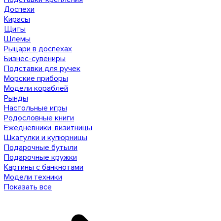
Доспехи
Кирасы
Щиты
Шлемы
Рыцари в доспехах
Бизнес-сувениры
Подставки для ручек
Морские приборы
Модели кораблей
Рынды
Настольные игры
Родословные книги
Ежедневники, визитницы
Шкатулки и купюрницы
Подарочные бутыли
Подарочные кружки
Картины с банкнотами
Модели техники
Показать все