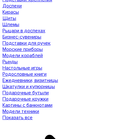
Доспехи
Кирасы
Щиты
Шлемы
Рыцари в доспехах
Бизнес-сувениры
Подставки для ручек
Морские приборы
Модели кораблей
Рынды
Настольные игры
Родословные книги
Ежедневники, визитницы
Шкатулки и купюрницы
Подарочные бутыли
Подарочные кружки
Картины с банкнотами
Модели техники
Показать все