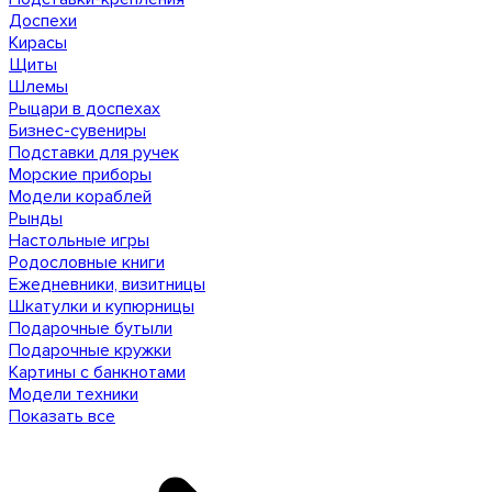
Доспехи
Кирасы
Щиты
Шлемы
Рыцари в доспехах
Бизнес-сувениры
Подставки для ручек
Морские приборы
Модели кораблей
Рынды
Настольные игры
Родословные книги
Ежедневники, визитницы
Шкатулки и купюрницы
Подарочные бутыли
Подарочные кружки
Картины с банкнотами
Модели техники
Показать все