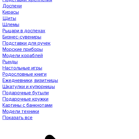
Доспехи
Кирасы
Щиты
Шлемы
Рыцари в доспехах
Бизнес-сувениры
Подставки для ручек
Морские приборы
Модели кораблей
Рынды
Настольные игры
Родословные книги
Ежедневники, визитницы
Шкатулки и купюрницы
Подарочные бутыли
Подарочные кружки
Картины с банкнотами
Модели техники
Показать все