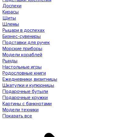
Доспехи
Кирасы
Щиты
Шлемы
Рыцари в доспехах
Бизнес-сувениры
Подставки для ручек
Морские приборы
Модели кораблей
Рынды
Настольные игры
Родословные книги
Ежедневники, визитницы
Шкатулки и купюрницы
Подарочные бутыли
Подарочные кружки
Картины с банкнотами
Модели техники
Показать все