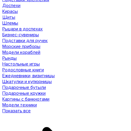
Доспехи
Кирасы
Щиты
Шлемы
Рыцари в доспехах
Бизнес-сувениры
Подставки для ручек
Морские приборы
Модели кораблей
Рынды
Настольные игры
Родословные книги
Ежедневники, визитницы
Шкатулки и купюрницы
Подарочные бутыли
Подарочные кружки
Картины с банкнотами
Модели техники
Показать все