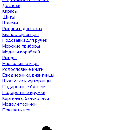
Доспехи
Кирасы
Щиты
Шлемы
Рыцари в доспехах
Бизнес-сувениры
Подставки для ручек
Морские приборы
Модели кораблей
Рынды
Настольные игры
Родословные книги
Ежедневники, визитницы
Шкатулки и купюрницы
Подарочные бутыли
Подарочные кружки
Картины с банкнотами
Модели техники
Показать все