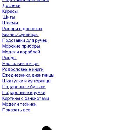
Доспехи
Кирасы
Щиты
Шлемы
Рыцари в доспехах
Бизнес-сувениры
Подставки для ручек
Морские приборы
Модели кораблей
Рынды
Настольные игры
Родословные книги
Ежедневники, визитницы
Шкатулки и купюрницы
Подарочные бутыли
Подарочные кружки
Картины с банкнотами
Модели техники
Показать все