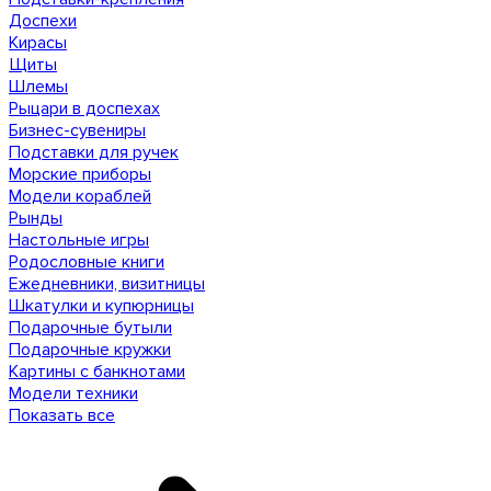
Доспехи
Кирасы
Щиты
Шлемы
Рыцари в доспехах
Бизнес-сувениры
Подставки для ручек
Морские приборы
Модели кораблей
Рынды
Настольные игры
Родословные книги
Ежедневники, визитницы
Шкатулки и купюрницы
Подарочные бутыли
Подарочные кружки
Картины с банкнотами
Модели техники
Показать все