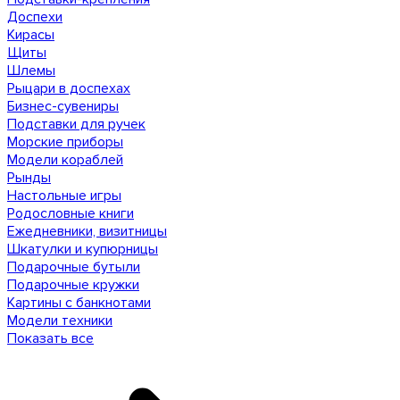
Доспехи
Кирасы
Щиты
Шлемы
Рыцари в доспехах
Бизнес-сувениры
Подставки для ручек
Морские приборы
Модели кораблей
Рынды
Настольные игры
Родословные книги
Ежедневники, визитницы
Шкатулки и купюрницы
Подарочные бутыли
Подарочные кружки
Картины с банкнотами
Модели техники
Показать все