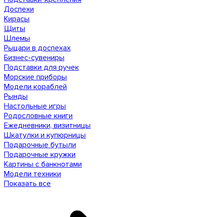
Доспехи
Кирасы
Щиты
Шлемы
Рыцари в доспехах
Бизнес-сувениры
Подставки для ручек
Морские приборы
Модели кораблей
Рынды
Настольные игры
Родословные книги
Ежедневники, визитницы
Шкатулки и купюрницы
Подарочные бутыли
Подарочные кружки
Картины с банкнотами
Модели техники
Показать все