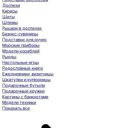
Доспехи
Кирасы
Щиты
Шлемы
Рыцари в доспехах
Бизнес-сувениры
Подставки для ручек
Морские приборы
Модели кораблей
Рынды
Настольные игры
Родословные книги
Ежедневники, визитницы
Шкатулки и купюрницы
Подарочные бутыли
Подарочные кружки
Картины с банкнотами
Модели техники
Показать все