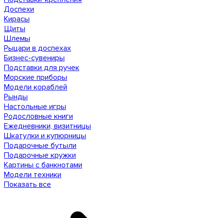
Доспехи
Кирасы
Щиты
Шлемы
Рыцари в доспехах
Бизнес-сувениры
Подставки для ручек
Морские приборы
Модели кораблей
Рынды
Настольные игры
Родословные книги
Ежедневники, визитницы
Шкатулки и купюрницы
Подарочные бутыли
Подарочные кружки
Картины с банкнотами
Модели техники
Показать все