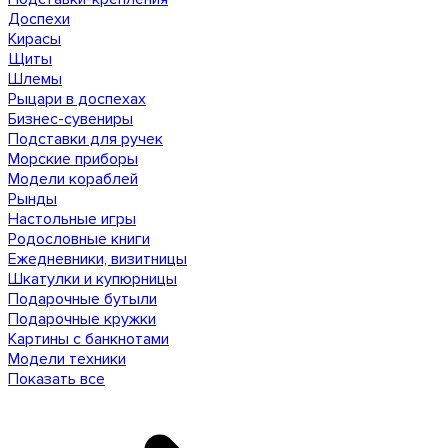
Доспехи
Кирасы
Щиты
Шлемы
Рыцари в доспехах
Бизнес-сувениры
Подставки для ручек
Морские приборы
Модели кораблей
Рынды
Настольные игры
Родословные книги
Ежедневники, визитницы
Шкатулки и купюрницы
Подарочные бутыли
Подарочные кружки
Картины с банкнотами
Модели техники
Показать все