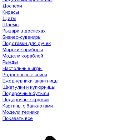
Доспехи
Кирасы
Щиты
Шлемы
Рыцари в доспехах
Бизнес-сувениры
Подставки для ручек
Морские приборы
Модели кораблей
Рынды
Настольные игры
Родословные книги
Ежедневники, визитницы
Шкатулки и купюрницы
Подарочные бутыли
Подарочные кружки
Картины с банкнотами
Модели техники
Показать все