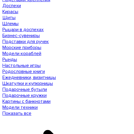
Доспехи
Кирасы
Щиты
Шлемы
Рыцари в доспехах
Бизнес-сувениры
Подставки для ручек
Морские приборы
Модели кораблей
Рынды
Настольные игры
Родословные книги
Ежедневники, визитницы
Шкатулки и купюрницы
Подарочные бутыли
Подарочные кружки
Картины с банкнотами
Модели техники
Показать все