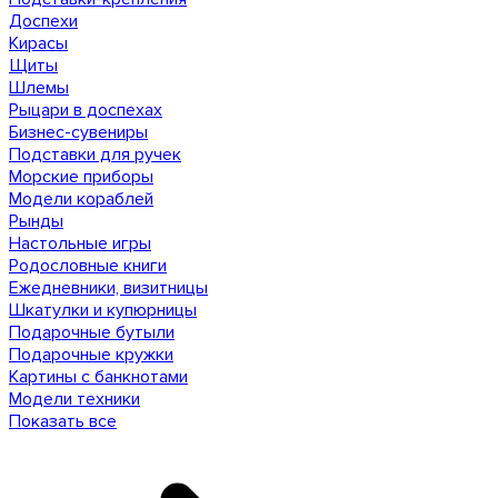
Доспехи
Кирасы
Щиты
Шлемы
Рыцари в доспехах
Бизнес-сувениры
Подставки для ручек
Морские приборы
Модели кораблей
Рынды
Настольные игры
Родословные книги
Ежедневники, визитницы
Шкатулки и купюрницы
Подарочные бутыли
Подарочные кружки
Картины с банкнотами
Модели техники
Показать все