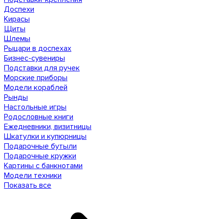
Доспехи
Кирасы
Щиты
Шлемы
Рыцари в доспехах
Бизнес-сувениры
Подставки для ручек
Морские приборы
Модели кораблей
Рынды
Настольные игры
Родословные книги
Ежедневники, визитницы
Шкатулки и купюрницы
Подарочные бутыли
Подарочные кружки
Картины с банкнотами
Модели техники
Показать все