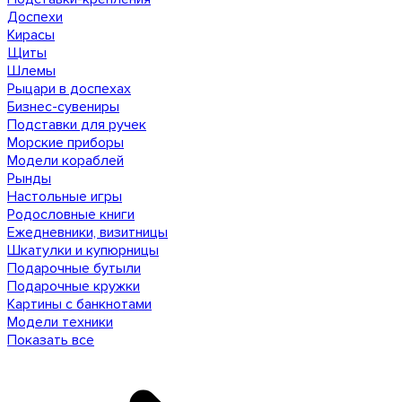
Доспехи
Кирасы
Щиты
Шлемы
Рыцари в доспехах
Бизнес-сувениры
Подставки для ручек
Морские приборы
Модели кораблей
Рынды
Настольные игры
Родословные книги
Ежедневники, визитницы
Шкатулки и купюрницы
Подарочные бутыли
Подарочные кружки
Картины с банкнотами
Модели техники
Показать все