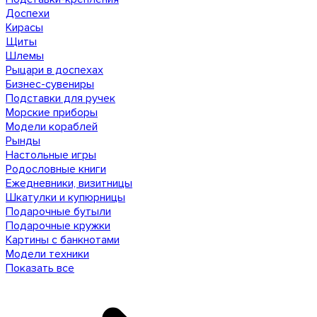
Доспехи
Кирасы
Щиты
Шлемы
Рыцари в доспехах
Бизнес-сувениры
Подставки для ручек
Морские приборы
Модели кораблей
Рынды
Настольные игры
Родословные книги
Ежедневники, визитницы
Шкатулки и купюрницы
Подарочные бутыли
Подарочные кружки
Картины с банкнотами
Модели техники
Показать все