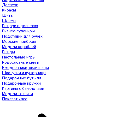
Доспехи
Кирасы
Щиты
Шлемы
Рыцари в доспехах
Бизнес-сувениры
Подставки для ручек
Морские приборы
Модели кораблей
Рынды
Настольные игры
Родословные книги
Ежедневники, визитницы
Шкатулки и купюрницы
Подарочные бутыли
Подарочные кружки
Картины с банкнотами
Модели техники
Показать все