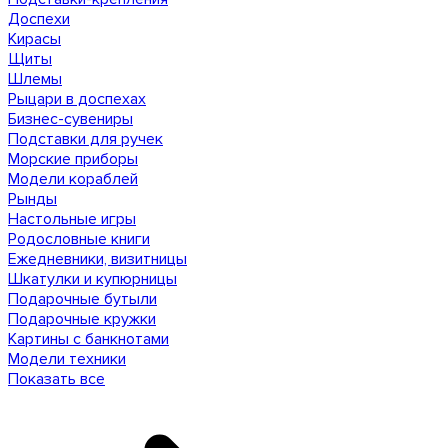
Доспехи
Кирасы
Щиты
Шлемы
Рыцари в доспехах
Бизнес-сувениры
Подставки для ручек
Морские приборы
Модели кораблей
Рынды
Настольные игры
Родословные книги
Ежедневники, визитницы
Шкатулки и купюрницы
Подарочные бутыли
Подарочные кружки
Картины с банкнотами
Модели техники
Показать все