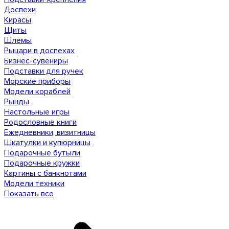
Доспехи
Кирасы
Щиты
Шлемы
Рыцари в доспехах
Бизнес-сувениры
Подставки для ручек
Морские приборы
Модели кораблей
Рынды
Настольные игры
Родословные книги
Ежедневники, визитницы
Шкатулки и купюрницы
Подарочные бутыли
Подарочные кружки
Картины с банкнотами
Модели техники
Показать все