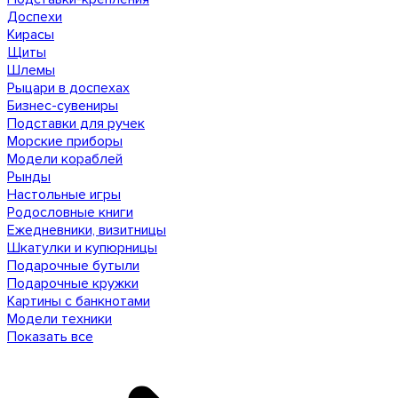
Доспехи
Кирасы
Щиты
Шлемы
Рыцари в доспехах
Бизнес-сувениры
Подставки для ручек
Морские приборы
Модели кораблей
Рынды
Настольные игры
Родословные книги
Ежедневники, визитницы
Шкатулки и купюрницы
Подарочные бутыли
Подарочные кружки
Картины с банкнотами
Модели техники
Показать все