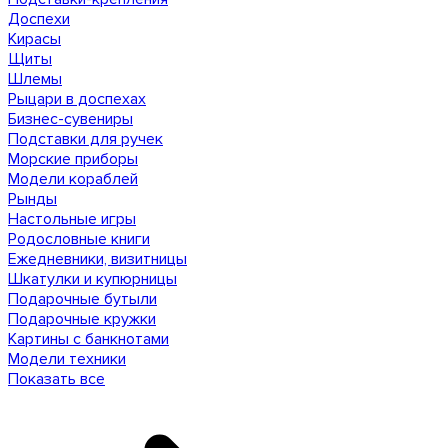
Доспехи
Кирасы
Щиты
Шлемы
Рыцари в доспехах
Бизнес-сувениры
Подставки для ручек
Морские приборы
Модели кораблей
Рынды
Настольные игры
Родословные книги
Ежедневники, визитницы
Шкатулки и купюрницы
Подарочные бутыли
Подарочные кружки
Картины с банкнотами
Модели техники
Показать все